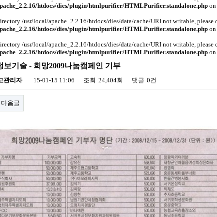
apache_2.2.16/htdocs/dies/plugin/htmlpurifier/HTMLPurifier.standalone.php
on 
Directory /usr/local/apache_2.2.16/htdocs/dies/data/cache/URI not writable, please
apache_2.2.16/htdocs/dies/plugin/htmlpurifier/HTMLPurifier.standalone.php
on 
Directory /usr/local/apache_2.2.16/htdocs/dies/data/cache/URI not writable, please
apache_2.2.16/htdocs/dies/plugin/htmlpurifier/HTMLPurifier.standalone.php
on 
정보기술 - 희망2009나눔캠페인 기부
고관리자
15-01-15 11:06
조회
24,404회
댓글
0건
다음글