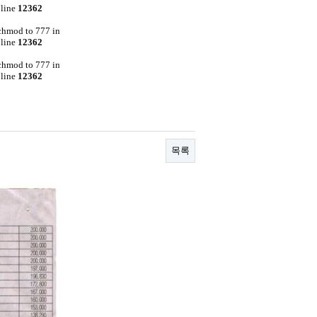
line
12362
 chmod to 777 in
line
12362
 chmod to 777 in
line
12362
목록