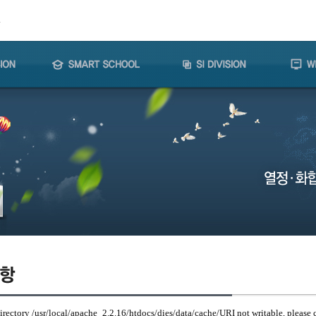
Directory /usr/local/apache_2.2.16/htdocs/dies/data/cache/URI not writable, please