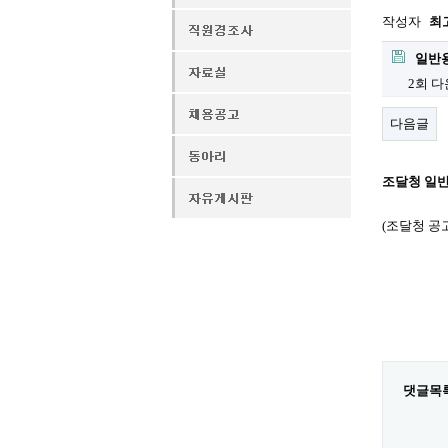
작성자
최
일반용
2회 
다음글
조달청 일
(조달청 공고 제
댓글목