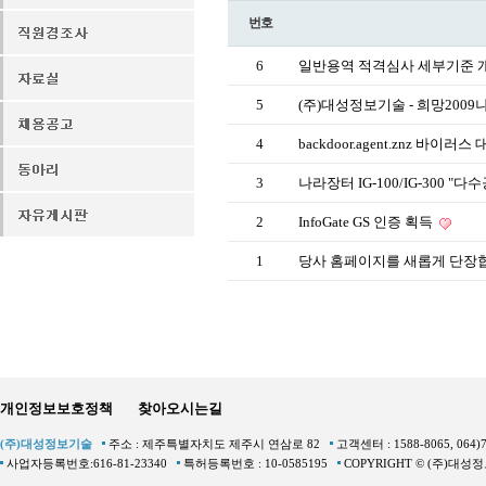
번호
6
일반용역 적격심사 세부기준 
5
(주)대성정보기술 - 희망200
4
backdoor.agent.znz 바이러
3
나라장터 IG-100/IG-300 
2
InfoGate GS 인증 획득
1
당사 홈페이지를 새롭게 단장
개인정보보호정책
찾아오시는길
(주)대성정보기술
주소 : 제주특별자치도 제주시 연삼로 82
고객센터 : 1588-8065, 064)
사업자등록번호:616-81-23340
특허등록번호 : 10-0585195
COPYRIGHT © (주)대성정보