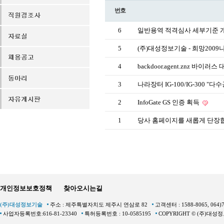
번호
6
일반용역 적격심사 세부기준 
5
(주)대성정보기술 - 희망200
4
backdoor.agent.znz 바이러
3
나라장터 IG-100/IG-300 
2
InfoGate GS 인증 획득
1
당사 홈페이지를 새롭게 단장
개인정보보호정책
찾아오시는길
(주)대성정보기술
주소 : 제주특별자치도 제주시 연삼로 82
고객센터 : 1588-8065, 064)
사업자등록번호:616-81-23340
특허등록번호 : 10-0585195
COPYRIGHT © (주)대성정보