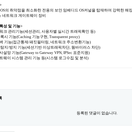
>
존 OS의 취약점을 최소화한 전용의 보안 임베디드 OS커널을 탑재하여 강력한 
 네트워크 게이트웨이 장비
특성 및 기능>
트워크 관리기능(세션관리, 사용자별 실시간 트래픽확인 등)
프록시 기능(Caching 기능구현, Transparent proxy)
화벽 기능(접근통제/패킷필터링, 네트워크 주소변환기능)
입 탐지/방지 기능(세션기반 이상트래픽차단, 웜바이러스 차단)
사설망 기능(Gateway to Gateway VPN, IPSec 표준지원)
이트웨이 시스템 관리 기능 등(시스템 로그수집 및 분석)
록
등록된 댓글이 없습니다.