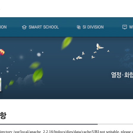
Directory /usr/local/apache_2.2.16/htdocs/dies/data/cache/URI not writable, please