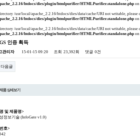
apache_2.2.16/htdocs/dies/plugin/htmlpurifier/HTMLPurifier.standalone.php
on 
Directory /usr/local/apache_2.2.16/htdocs/dies/data/cache/URI not writable, please
apache_2.2.16/htdocs/dies/plugin/htmlpurifier/HTMLPurifier.standalone.php
on 
Directory /usr/local/apache_2.2.16/htdocs/dies/data/cache/URI not writable, please
apache_2.2.16/htdocs/dies/plugin/htmlpurifier/HTMLPurifier.standalone.php
on 
e GS 인증 획득
고관리자
15-01-15 09:20
조회
23,392회
댓글
0건
다음글
 제품 상세보기
명 및 제품명>
성정보기술 (InfoGate v1.0)
번호>
0042