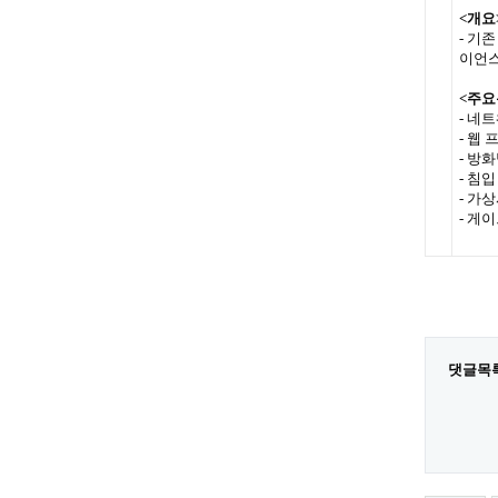
<개요
- 기
이언스
<주요
- 네
- 웹 
- 방
- 침
- 가상
- 게
댓글목