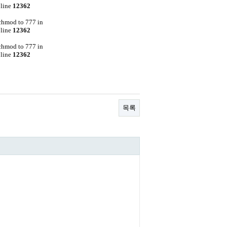
line
12362
 chmod to 777 in
line
12362
 chmod to 777 in
line
12362
목록