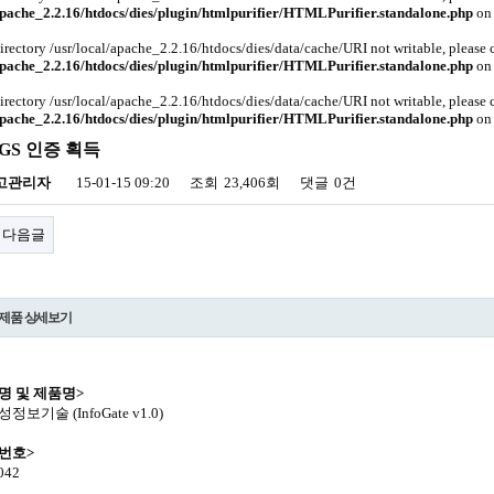
apache_2.2.16/htdocs/dies/plugin/htmlpurifier/HTMLPurifier.standalone.php
on 
Directory /usr/local/apache_2.2.16/htdocs/dies/data/cache/URI not writable, please
apache_2.2.16/htdocs/dies/plugin/htmlpurifier/HTMLPurifier.standalone.php
on 
Directory /usr/local/apache_2.2.16/htdocs/dies/data/cache/URI not writable, please
apache_2.2.16/htdocs/dies/plugin/htmlpurifier/HTMLPurifier.standalone.php
on 
e GS 인증 획득
고관리자
15-01-15 09:20
조회
23,406회
댓글
0건
다음글
 제품 상세보기
명 및 제품명>
성정보기술 (InfoGate v1.0)
번호>
0042