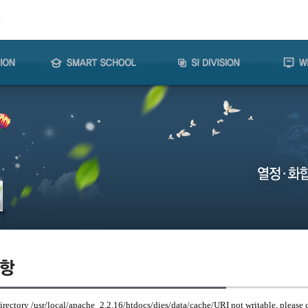
Directory /usr/local/apache_2.2.16/htdocs/dies/data/cache/URI not writable, please