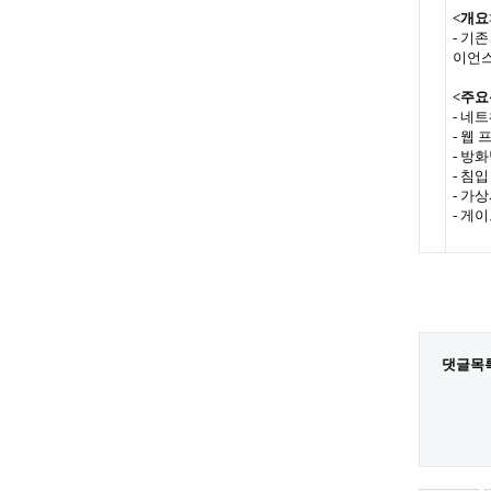
<개요
- 기
이언스
<주요
- 네
- 웹 
- 방
- 침
- 가상
- 게
댓글목