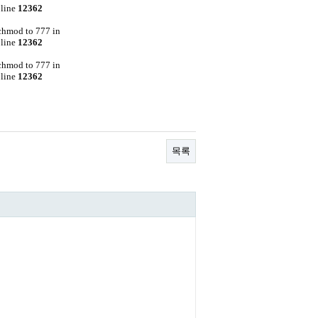
line
12362
 chmod to 777 in
line
12362
 chmod to 777 in
line
12362
목록