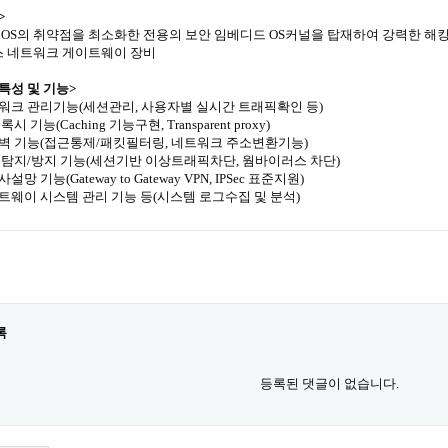
>
존 OS의 취약점을 최소화한 전용의 보안 임베디드 OS커널을 탑재하여 강력한 
 네트워크 게이트웨이 장비
특성 및 기능>
트워크 관리기능(세션관리, 사용자별 실시간 트래픽확인 등)
프록시 기능(Caching 기능구현, Transparent proxy)
화벽 기능(접근통제/패킷필터링, 네트워크 주소변환기능)
입 탐지/방지 기능(세션기반 이상트래픽차단, 웜바이러스 차단)
사설망 기능(Gateway to Gateway VPN, IPSec 표준지원)
이트웨이 시스템 관리 기능 등(시스템 로그수집 및 분석)
록
등록된 댓글이 없습니다.